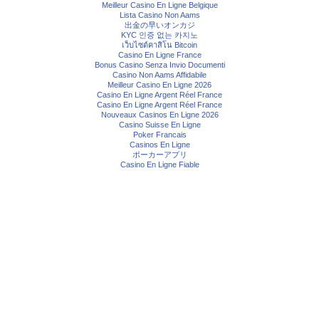
Meilleur Casino En Ligne Belgique
Lista Casino Non Aams
出金の早いオンカジ
KYC 인증 없는 카지노
เว็บไซต์คาสิโน Bitcoin
Casino En Ligne France
Bonus Casino Senza Invio Documenti
Casino Non Aams Affidabile
Meilleur Casino En Ligne 2026
Casino En Ligne Argent Réel France
Casino En Ligne Argent Réel France
Nouveaux Casinos En Ligne 2026
Casino Suisse En Ligne
Poker Francais
Casinos En Ligne
ポーカーアプリ
Casino En Ligne Fiable