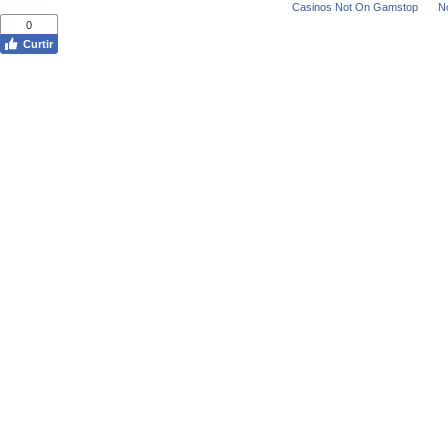
Casinos Not On Gamstop
N
0
Curtir